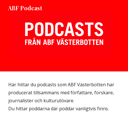
ABF Podcast
Skip to main content
Skip to navigation
Här hittar du podcasts som ABF Västerbotten har 
producerat tillsammans med författare, forskare, 
journalister och kulturutövare. 
Du hittar poddarna där poddar vanligtvis finns.