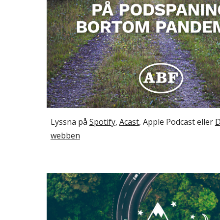
Lyssna på 
Spotify
, 
Acast
, Apple Podcast eller 
D
webben