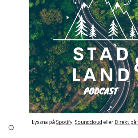
Lyssna på 
Spotify
, 
Soundcloud
eller 
Direkt på
Page
Report abuse
updated