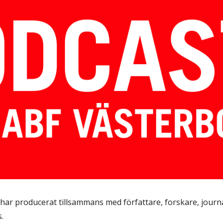
ip to main content
Skip to navigat
ar producerat tillsammans med författare, forskare, journa
.