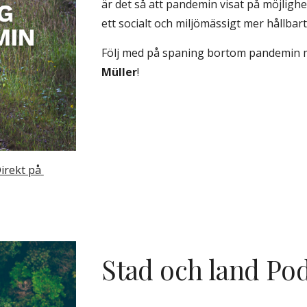
är det så att pandemin visat på möjlighe
ett socialt och miljömässigt mer hållbar
Följ med på spaning bortom pandemin m
Müller
!
irekt på 
Stad och land Po