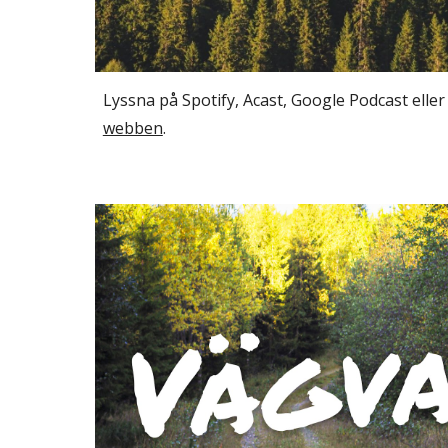
Lyssna på Spotify, Acast, Google Podcast eller
webben
.