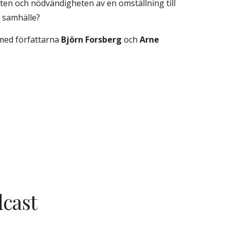
ten och nödvändigheten av en omställning till 
t samhälle? 
ed författarna 
Björn Forsberg
 och 
Arne 
dcast